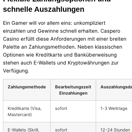
schnelle Auszahlungen
Ein Gamer will vor allem eins: unkompliziert
einzahlen und Gewinne schnell erhalten. Caspero
Casino erfüllt diese Anforderungen mit einer breiten
Palette an Zahlungsmethoden. Neben klassischen
Optionen wie Kreditkarte und Banküberweisung
stehen auch E-Wallets und Kryptowährungen zur
Verfügung.
Zahlungsmethode
Bearbeitungszeit
Auszahlungsd
Einzahlungen
Kreditkarte (Visa,
sofort
1-3 Werktage
Mastercard)
E-Wallets (Skrill,
sofort
12-24 Stunden