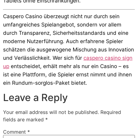
Tablets ohne Einschränkungen.
Caspero Casino überzeugt nicht nur durch sein
umfangreiches Spielangebot, sondern vor allem
durch Transparenz, Sicherheitsstandards und eine
moderne Nutzerführung. Auch erfahrene Spieler
schätzen die ausgewogene Mischung aus Innovation
und Verlässlichkeit. Wer sich für
caspero casino sign
up
entscheidet, erhält mehr als nur ein Casino – es
ist eine Plattform, die Spieler ernst nimmt und ihnen
ein Rundum-sorglos-Paket bietet.
Leave a Reply
Your email address will not be published.
Required
fields are marked
*
Comment
*