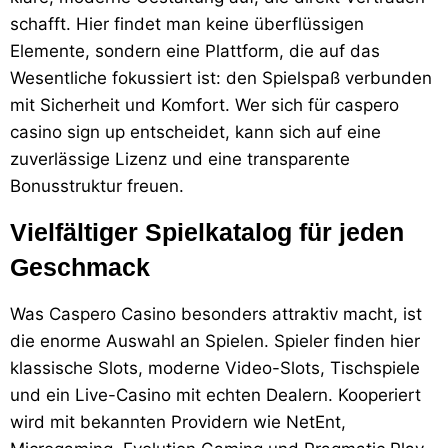
schafft. Hier findet man keine überflüssigen
Elemente, sondern eine Plattform, die auf das
Wesentliche fokussiert ist: den Spielspaß verbunden
mit Sicherheit und Komfort. Wer sich für caspero
casino sign up entscheidet, kann sich auf eine
zuverlässige Lizenz und eine transparente
Bonusstruktur freuen.
Vielfältiger Spielkatalog für jeden
Geschmack
Was Caspero Casino besonders attraktiv macht, ist
die enorme Auswahl an Spielen. Spieler finden hier
klassische Slots, moderne Video-Slots, Tischspiele
und ein Live-Casino mit echten Dealern. Kooperiert
wird mit bekannten Providern wie NetEnt,