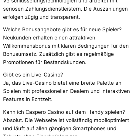
Verschlüsselungstechnologien und arbeitet mit
seriösen Zahlungsdienstleistern. Die Auszahlungen
erfolgen zügig und transparent.
Welche Bonusangebote gibt es für neue Spieler?
Neukunden erhalten einen attraktiven
Willkommensbonus mit klaren Bedingungen für den
Bonusumsatz. Zusätzlich gibt es regelmäßige
Promotionen für Bestandskunden.
Gibt es ein Live-Casino?
Ja, das Live-Casino bietet eine breite Palette an
Spielen mit professionellen Dealern und interaktiven
Features in Echtzeit.
Kann ich Caspero Casino auf dem Handy spielen?
Absolut. Die Webseite ist vollständig mobiloptimiert
und läuft auf allen gängigen Smartphones und