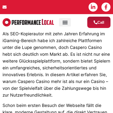
Call
Als SEO-Kopierautor mit zehn Jahren Erfahrung im
iGaming-Bereich habe ich zahlreiche Plattformen
unter die Lupe genommen, doch Caspero Casino
hebt sich deutlich vom Markt ab. Es ist nicht nur eine
weitere Glücksspielplattform, sondern bietet Spielern
ein umfangreiches, sicherheitsorientiertes und
innovatives Erlebnis. In diesem Artikel erfahren Sie,
warum Caspero Casino mehr ist als nur ein Casino –
von der Spielvielfalt über die Zahlungswege bis hin
zur Nutzerfreundlichkeit.
Schon beim ersten Besuch der Webseite fällt die
klare, moderne Gestaltung auf, die direkt Vertrauen