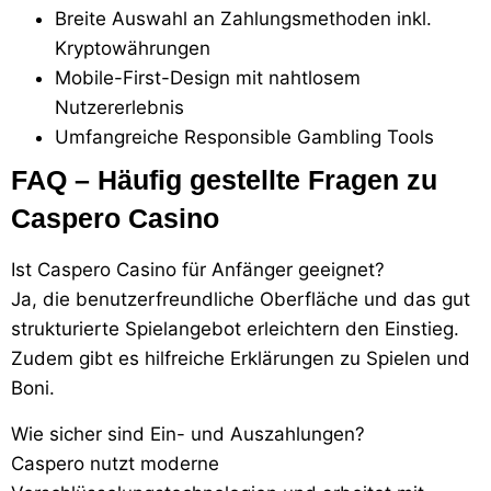
Breite Auswahl an Zahlungsmethoden inkl.
Kryptowährungen
Mobile-First-Design mit nahtlosem
Nutzererlebnis
Umfangreiche Responsible Gambling Tools
FAQ – Häufig gestellte Fragen zu
Caspero Casino
Ist Caspero Casino für Anfänger geeignet?
Ja, die benutzerfreundliche Oberfläche und das gut
strukturierte Spielangebot erleichtern den Einstieg.
Zudem gibt es hilfreiche Erklärungen zu Spielen und
Boni.
Wie sicher sind Ein- und Auszahlungen?
Caspero nutzt moderne